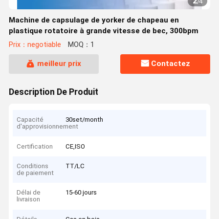
2
/
4
Machine de capsulage de yorker de chapeau en
plastique rotatoire à grande vitesse de bec, 300bpm
Prix：negotiable
MOQ：1
meilleur prix
Contactez
Description De Produit
Capacité
30set/month
d'approvisionnement
Certification
CE,ISO
Conditions
TT/LC
de paiement
Délai de
15-60 jours
livraison