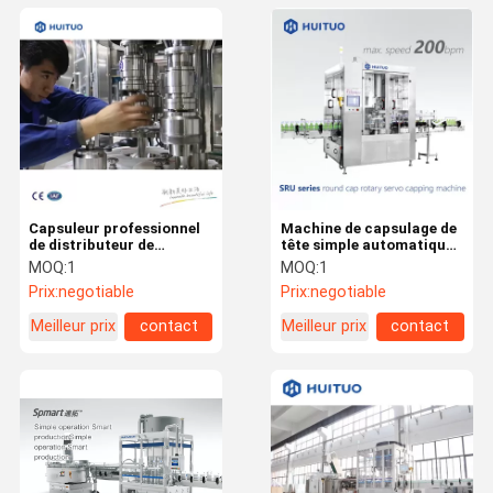
Capsuleur professionnel
Machine de capsulage de
de distributeur de
tête simple automatique
shampooing fabriqué en
pour le capsuleur de vis
MOQ:
1
MOQ:
1
Chine
de bouteille en verre de
Prix:
negotiable
Prix:
negotiable
chapeau de Ropp
Meilleur prix
contact
Meilleur prix
contact