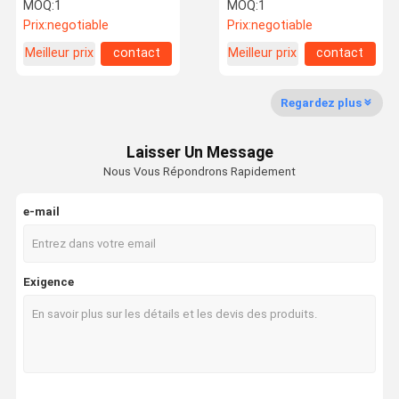
bouteille à C.A. 380V
de vis de bouteille
MOQ:
1
MOQ:
1
50HZ
Prix:
negotiable
Prix:
negotiable
Meilleur prix
contact
Meilleur prix
contact
Visite
Contrôle De
Contactez-
Nouvelles
D'usine
Qualité
Nous
Regardez plus
Laisser Un Message
Nous Vous Répondrons Rapidement
Demandez
Une Citation
e-mail
Machine de capsulage remplissante
Exigence
machine remplissante et de capsulage de monoblock
machine de remplissage de bouteilles liquide
Machine de remplissage de compteur de débit
Machine de remplissage de bouteilles automatique