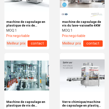
machine de capsulage en
machine de capsulage de
plastique de vis de
vis du lave-vaisselle 4KW
bouteille
MOQ:
1
MOQ:
1
Prix:
negotiable
Prix:
negotiable
Meilleur prix
contact
Meilleur prix
contact
Maison
Produits
Vidéos
Au Sujet De
Nous
Machine de capsulage en
Verre chimique/machine
plastique de vis de
de capsulage en plastique