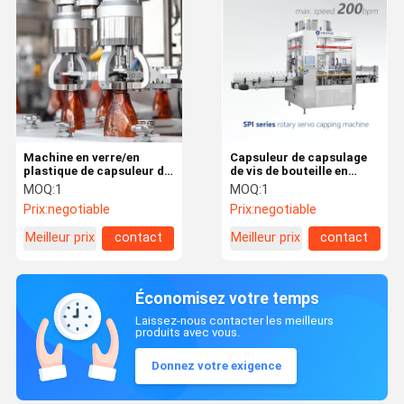
Machine en verre/en
Capsuleur de capsulage
plastique de capsuleur de
de vis de bouteille en
vis de bouteille
verre de chapeau de la
MOQ:
1
MOQ:
1
machine ROPP de tête
Prix:
negotiable
Prix:
negotiable
simple automatique
Meilleur prix
contact
Meilleur prix
contact
Économisez votre temps
Laissez-nous contacter les meilleurs
produits avec vous.
Donnez votre exigence