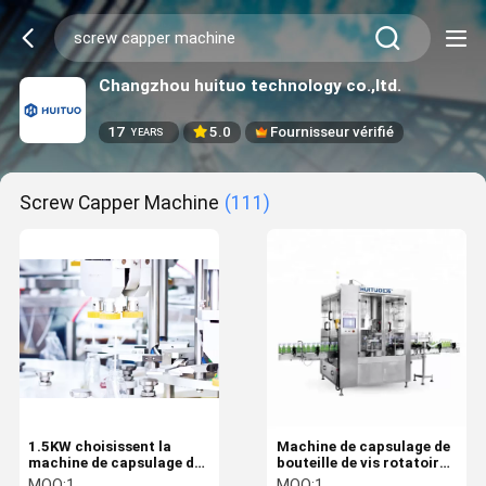
Changzhou huituo technology co.,ltd.
17
5.0
Fournisseur vérifié
YEARS
Screw Capper Machine
(111)
1.5KW choisissent la
Machine de capsulage de
machine de capsulage de
bouteille de vis rotatoire
vis principale
complètement
MOQ:
1
MOQ:
1