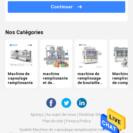
Continuer
Machine de remplissage de bouteilles de shampooing
Machine de remplissage de détergent liquide
Nos Catégories
Machine de remplissage d'aseptisant de main
Machine de remplissage de piston
Machine de remplissage cosmétique
Machine de
machine
machine de
Machine d
Machine de capsulage
capsulage
remplissante
remplissage
remplissa
remplissante
et de
de bouteilles
de compte
Machine de capsulage de bouteille automatique
capsulage de
liquide
de débit
monoblock
Machine de capsulage rotatoire
Machine de capsulage de bouteille en plastique
Aperçu
Au sujet de nous
Desktop Site
Plan du site
Privacy Policy
Machine de capsulage de bouteille en verre
Qualité
Machine de capsulage remplissante
Usine De