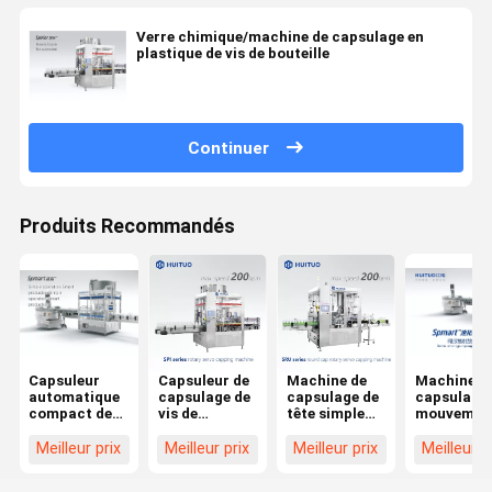
Verre chimique/machine de capsulage en
plastique de vis de bouteille
Continuer
Produits Recommandés
Capsuleur
Capsuleur de
Machine de
Machine d
automatique
capsulage de
capsulage de
capsulage 
compact de
vis de
tête simple
mouvemen
couronne/machine
bouteille en
automatique
d'axe de
de capsulage
verre de
pour le
bouteille e
Meilleur prix
Meilleur prix
Meilleur prix
Meilleur p
de vissage
chapeau de la
capsuleur de
plastique
machine de
machine
vis de
libre linéai