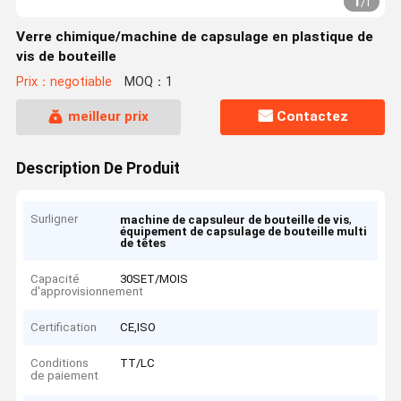
1
/
1
Verre chimique/machine de capsulage en plastique de
vis de bouteille
Prix：negotiable
MOQ：1
meilleur prix
Contactez
Description De Produit
Surligner
,
machine de capsuleur de bouteille de vis
équipement de capsulage de bouteille multi
de têtes
Capacité
30SET/MOIS
d'approvisionnement
Certification
CE,ISO
Conditions
TT/LC
de paiement