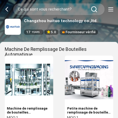
Changzhou huituo technology co.,ltd.
17
5.0
Fournisseur vérifié
YEARS
Machine De Remplissage De Bouteilles
Automatique
(8)
Machine de remplissage
Petite machine de
de bouteilles
remplissage de bouteilles
automatique quotidienne
automatique de
MOQ:
1
MOQ:
1