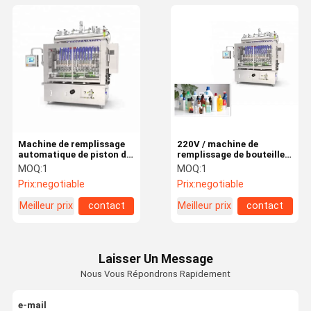
Machine de remplissage
220V / machine de
automatique de piston de
remplissage de bouteilles
débitmètre de Huituo
380V automatique
MOQ:
1
MOQ:
1
pour les antiseptiques, le
cosmétique
Prix:
negotiable
Prix:
negotiable
disinfector et
l'aseptisant
Meilleur prix
contact
Meilleur prix
contact
Laisser Un Message
Nous Vous Répondrons Rapidement
e-mail