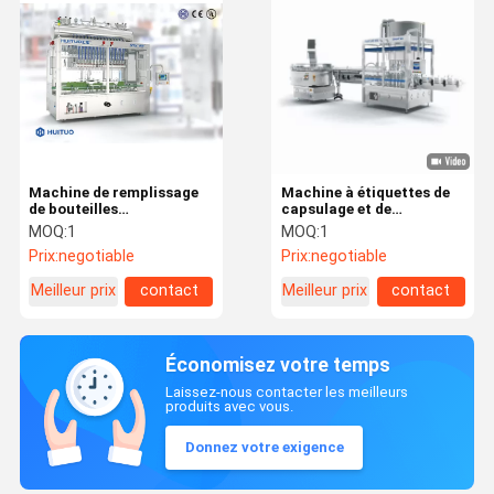
Machine de remplissage
Machine à étiquettes de
de bouteilles
capsulage et de
automatique chimique de
remplissage
MOQ:
1
MOQ:
1
l'industrie 220V
complètement
Prix:
negotiable
Prix:
negotiable
automatique de HUITUO
pour le ketchup
Meilleur prix
contact
Meilleur prix
contact
Économisez votre temps
Laissez-nous contacter les meilleurs
produits avec vous.
Donnez votre exigence