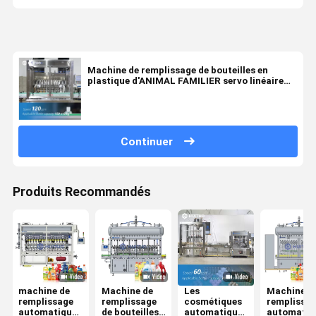
Machine de remplissage de bouteilles en
plastique d'ANIMAL FAMILIER servo linéaire
principal de piston de Huituo 10 pour l'huile
pour bébé
Continuer
Produits Recommandés
machine de
Machine de
Les
Machine d
remplissage
remplissage
cosmétiques
remplissa
automatique
de bouteilles
automatiques
automatiq