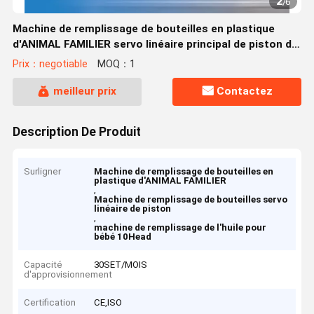
2
/
6
Machine de remplissage de bouteilles en plastique
d'ANIMAL FAMILIER servo linéaire principal de piston de
Huituo 10 pour l'huile pour bébé
Prix：negotiable
MOQ：1
meilleur prix
Contactez
Description De Produit
Surligner
Machine de remplissage de bouteilles en
plastique d'ANIMAL FAMILIER
,
Machine de remplissage de bouteilles servo
linéaire de piston
,
machine de remplissage de l'huile pour
bébé 10Head
Capacité
30SET/MOIS
d'approvisionnement
Certification
CE,ISO