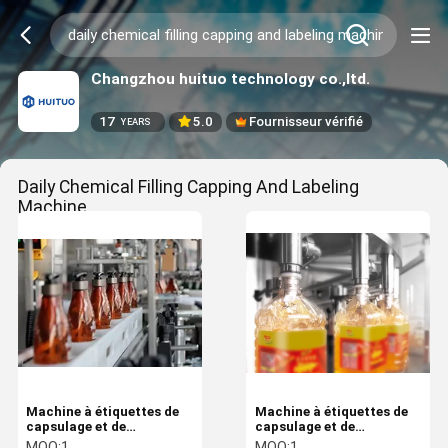
Changzhou huituo technology co.,ltd.
17
5.0
Fournisseur vérifié
YEARS
Daily Chemical Filling Capping And Labeling
Machine
(177)
Machine à étiquettes de
Machine à étiquettes de
capsulage et de
capsulage et de
remplissage de bouteilles
remplissage de bouteilles
MOQ:
1
MOQ:
1