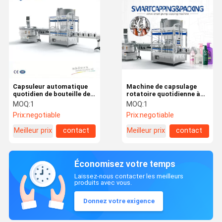
Capsuleur automatique
Machine de capsulage
quotidien de bouteille de
rotatoire quotidienne à
produits chimiques à C.A.
C.A. de l'industrie
MOQ:
1
MOQ:
1
380V 50HZ
chimique 380V
Prix:
negotiable
Prix:
negotiable
Meilleur prix
contact
Meilleur prix
contact
Économisez votre temps
Laissez-nous contacter les meilleurs
produits avec vous.
Donnez votre exigence