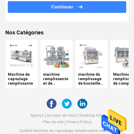
Continuer
Machine de remplissage de bouteilles de shampooing
Machine de remplissage de détergent liquide
Nos Catégories
Machine de remplissage d'aseptisant de main
Machine de remplissage de piston
Machine de remplissage cosmétique
Machine de
machine
machine de
Machine d
Machine de capsulage
capsulage
remplissante
remplissage
remplissa
remplissante
et de
de bouteilles
de compte
Machine de capsulage de bouteille automatique
capsulage de
liquide
de débit
monoblock
Machine de capsulage rotatoire
Machine de capsulage de bouteille en plastique
Aperçu
Au sujet de nous
Desktop Site
Plan du site
Privacy Policy
Machine de capsulage de bouteille en verre
Qualité
Machine de capsulage remplissante
Usine De