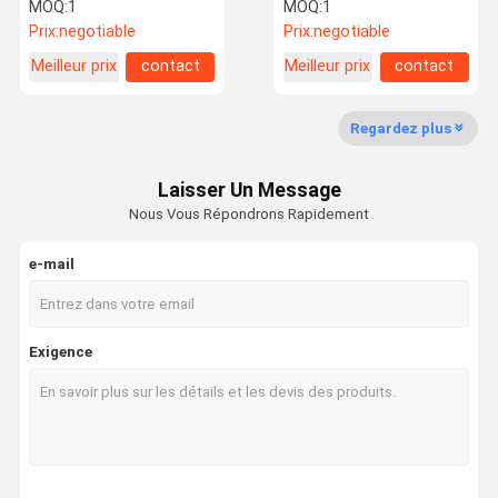
semi automatique
liquide de 8 têtes
MOQ:
1
MOQ:
1
Prix:
negotiable
Prix:
negotiable
Meilleur prix
contact
Meilleur prix
contact
Visite
Contrôle De
Contactez-
Nouvelles
D'usine
Qualité
Nous
Regardez plus
Laisser Un Message
Nous Vous Répondrons Rapidement
Demandez
Une Citation
e-mail
Machine de capsulage remplissante
Exigence
machine remplissante et de capsulage de monoblock
machine de remplissage de bouteilles liquide
Machine de remplissage de compteur de débit
Machine de remplissage de bouteilles automatique