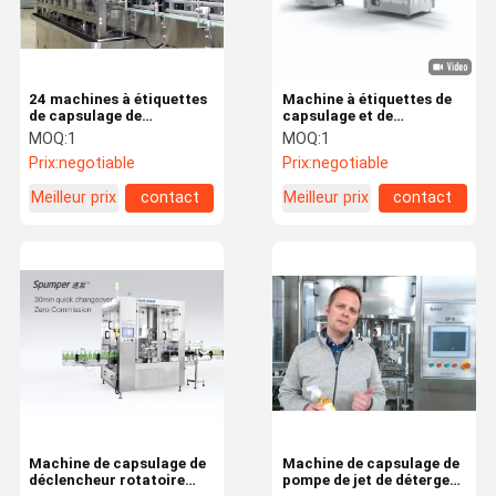
24 machines à étiquettes
Machine à étiquettes de
de capsulage de
capsulage et de
remplissage de tête pour
remplissage
MOQ:
1
MOQ:
1
l'aseptisant de main
complètement
Prix:
negotiable
Prix:
negotiable
automatique de HUITUO
pour le ketchup
Meilleur prix
contact
Meilleur prix
contact
Maison
Produits
Vidéos
Au Sujet De
Nous
Machine de capsulage de
Machine de capsulage de
déclencheur rotatoire
pompe de jet de détergent