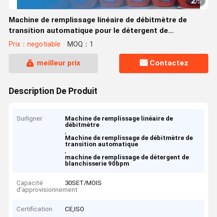
2
/
5
Machine de remplissage linéaire de débitmètre de
transition automatique pour le détergent de
blanchisserie
Prix：negotiable
MOQ：1
meilleur prix
Contactez
Description De Produit
Surligner
Machine de remplissage linéaire de
débitmètre
,
Machine de remplissage de débitmètre de
transition automatique
,
machine de remplissage de détergent de
blanchisserie 90bpm
Capacité
30SET/MOIS
d'approvisionnement
Certification
CE,ISO