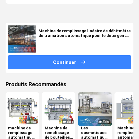
Machine de remplissage linéaire de débitmètre
de transition automatique pour le détergent
de blanchisserie
Continuer
Produits Recommandés
machine de
Machine de
Les
Machine d
remplissage
remplissage
cosmétiques
remplissa
automatique
de bouteilles
automatiques
automatiq