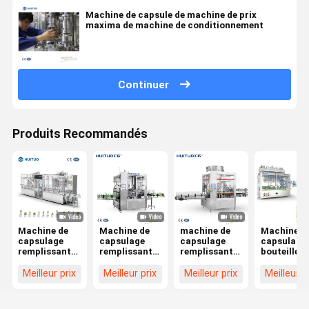
Machine de capsule de machine de prix
maxima de machine de conditionnement
Continuer
Produits Recommandés
Machine de
Machine de
machine de
Machine d
capsulage
capsulage
capsulage
capsulage 
remplissante
remplissante
remplissante
bouteille
de produit
de piston de
sanitaire
liquide
chimique de
déclencheur
volumétrique
multifonct
Meilleur prix
Meilleur prix
Meilleur prix
Meilleur p
cosmétiques
volumétrique
150BPH pour
pour le
pour le
de jet
des
distribute
produit
cosmétiques
de