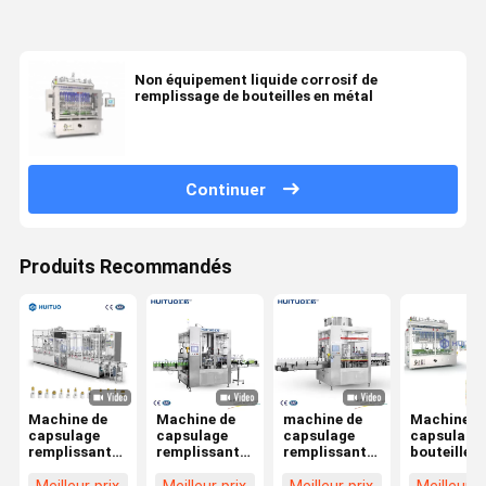
Non équipement liquide corrosif de
remplissage de bouteilles en métal
Continuer
Produits Recommandés
Machine de
Machine de
machine de
Machine d
capsulage
capsulage
capsulage
capsulage 
remplissante
remplissante
remplissante
bouteille
de produit
de piston de
sanitaire
liquide
chimique de
déclencheur
volumétrique
multifonct