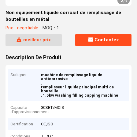
2
/
3
Non équipement liquide corrosif de remplissage de
bouteilles en métal
Prix：negotiable
MOQ：1
meilleur prix
Contactez
Description De Produit
Surligner
machine de remplissage liquide
anticorrosive
,
remplisseur liquide principal multi de
bouteille
,
1.5kw washing filling capping machine
Capacité
30SET/MOIS
d'approvisionnement
Certification
CE,ISO
Conditions
TT/LC