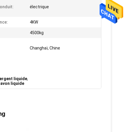
onduit:
électrique
nce:
4KW
4500kg
Changhaï, Chine
ergent liquide
,
avon liquide
ng