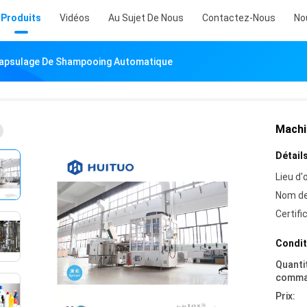
Produits
Vidéos
Au Sujet De Nous
Contactez-Nous
No
apsulage De Shampooing Automatique
Machi
Détails
Lieu d'o
Nom de
Certifi
Condit
Quanti
comma
Prix: