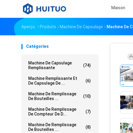
Maison
Aperçu
Produits
Machine De Capsulage
Machine De C
Catégories
Machine De Capsulage
(74)
Remplissante
Machine Remplissante Et
(6)
De Capsulage De ...
Machine De Remplissage
(10)
De Bouteilles ...
Machine De Remplissage
(7)
De Compteur De D...
Machine De Remplissage
(8)
De Bouteilles ...