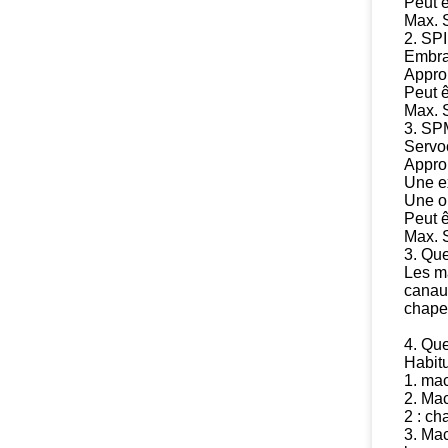
Peut ê
Max. 
2.
SPI
Embra
Approp
Peut ê
Max. 
3.
SPM
Serv
Approp
Une e
Une op
Peut ê
Max. 
3.
Que
Les m
canau
chapea
4.
Que
Habit
1. ma
2. Mac
2 : c
3. Mac