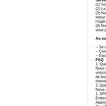
Servi
(1) So
(2) La
(3) No
retour
l'
ingé
(4) No
vous 
Au su
-- Se 
-- Con
-- Équ
FAQ
1.
Que
Nous o
unscra
de bou
monob
2.
Que
Nous 
1. SP
Embra
Approp