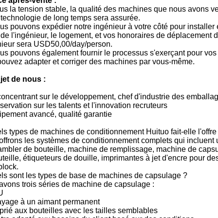
ce après-vente :
us la tension stable, la qualité des machines que nous avons 
 technologie de long temps sera assurée.
us pouvons expédier notre ingénieur à votre côté pour installer
 de
l'
ingénieur, le logement, et vos honoraires de déplacement d
nieur sera USD50,00/day/person.
us pouvons également fournir le processus s'exerçant pour vos i
pouvez adapter et corriger des machines par vous-même.
jet de nous :
concentrant sur le développement, chef d'industrie des emballa
servation sur les talents et l'innovation recruteurs
ipement avancé, qualité garantie
ls types de machines de conditionnement Huituo fait-elle l'offre
ffrons les systèmes de conditionnement complets qui incluent 
mbler de bouteille, machine de remplissage, machine de capsul
teille, étiqueteurs de douille, imprimantes à jet d'encre pour d
lock.
ls sont les types de base de machines de capsulage ?
avons trois séries de machine de capsulage :
U
yage à un aimant permanent
rié aux bouteilles avec les tailles semblables