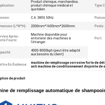
Produit chimique, marchandise,
plication:
produit chimique médical et
Type C
quotidien
nsion:
C.A. 380V, 50Hz
Puissa
mension (l*w*h):
2000mm*1600mm*2600mm
Poids:
Machine disponible pour
rvice Après-
entretenir des machines à
Port:
nte Fourni:
l'étranger
4000-8000bph (peut être adapté
pacité:
aux besoins du client)
machine de remplissage corrosive forte de dét
ttre En Évidence:
anti machine de conditionnement disjointe de s
ption de produit
ine de remplissage automatique de shampooi