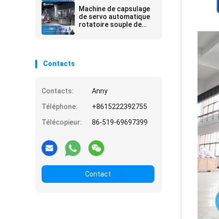
Machine de capsulage
de servo automatique
rotatoire souple de
Huituo pour le chapeau
de pompe, au dessus
du disque et de Yorker
de lotion
Contacts
Contacts:
Anny
Téléphone:
+8615222392755
Télécopieur:
86-519-69697399
Contact