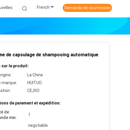
French
uvelles
Demande de soumission
ne de capsulage de shampooing automatique
 sur le produit:
rigine:
La Chine
 marque:
HUITUO
cation:
CE,ISO
ions de paiement et expédition:
té de
1
nde min:
negotiable