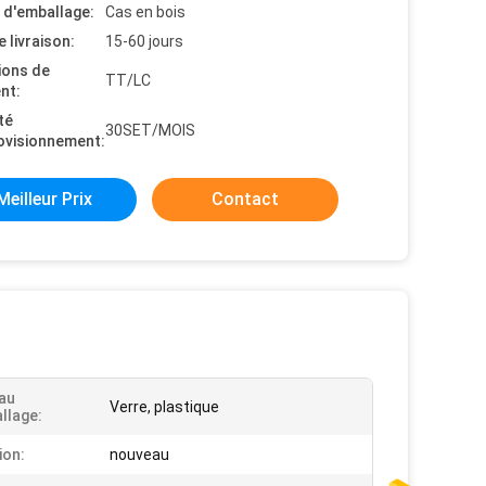
s d'emballage:
Cas en bois
e livraison:
15-60 jours
ions de
TT/LC
nt:
té
30SET/MOIS
ovisionnement:
Meilleur Prix
Contact
au
Verre, plastique
llage:
ion:
nouveau