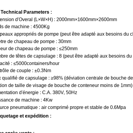
 Technical Parameters :
mension d'Overal (L×W×H) : 2000mm×1600mm×2600mm
ids de machine : 4500Kg
peaux appropriés de pompe (peut être adapté aux besoins du cli
tre de chapeau de pompe : 30mm
eur de chapeau de pompe : ≤250mm
bre de têtes de capsulage : 8 (peut être adapté aux besoins du 
acité : ≤5000containers/hour
trôle de couple : ±0.3Nm
x qualifié de capsulage : ≥98% (déviation centrale de bouche 
tion de taille de visage de bouche de conteneur moins de 1mm)
mentation d'énergie : C.A. 380V, 50Hz
issance de machine : 4Kw
urce pneumatique : air comprimé propre et stable de 0.6Mpa
uetage et expédition :