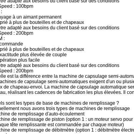
tre adapté aux besoins du client basé sur des conditions
Speed : 100bpm
 :
yage à un aimant permanent
rié à plus de bouteilles et de chapeaux
tre adapté aux besoins du client basé sur des conditions
Speed : 200bpm
 :
ocommande
rié à plus de bouteilles et de chapeaux
xactitude plus élevée de couple
ération plus facile
tre adapté aux besoins du client basé sur des conditions
Speed : 200bpm
lle est la différence entre la machine de capsulage semi-autom
achines de capsulage semi-automatiques exigent d'un ou plusie
x de chapeau-envoi. La machine de capsulage automatique sera
u, réalisant les cadences de fabrication les plus élevées. Il c
ls sont les types de base de machines de remplissage ?
uellement nous avons trois types de machines de remplissage
chine de remplissage d'auto-écoulement
hine de remplissage de piston (option 1 : un moteur servo pou
haque tête remplissante est commandée par chaque moteur)
hine de remplissage de débitmètre (option 1 : débitmètre élect