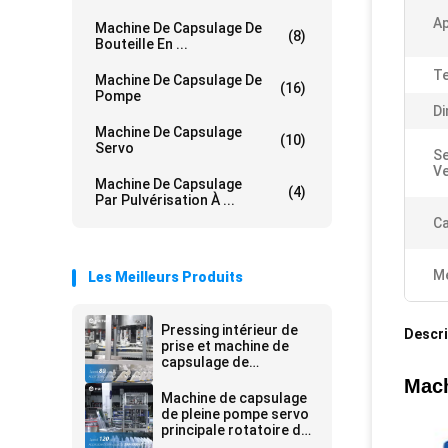
Ap
Machine De Capsulage De
(8)
Bouteille En ...
Te
Machine De Capsulage De
(16)
Pompe
Di
Machine De Capsulage
(10)
Servo
Se
Ve
Machine De Capsulage
(4)
Par Pulvérisation À ...
Ca
Me
Les Meilleurs Produits
Pressing intérieur de
Descri
prise et machine de
capsulage de
couverture extérieure
Mach
pour le décapant de
Machine de capsulage
toilette
de pleine pompe servo
principale rotatoire de
la lotion 10 de Huituo