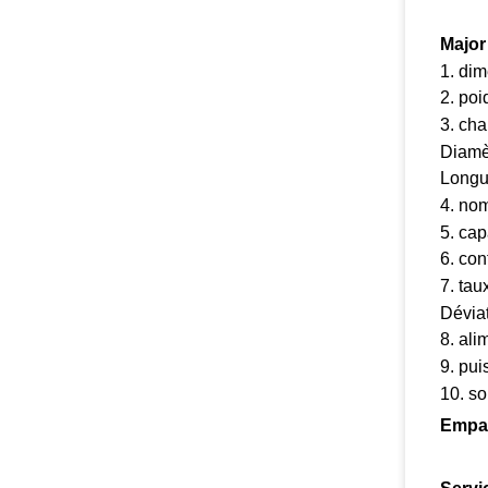
Major
1. di
2. po
3. cha
Diamè
Longu
4. nom
5. cap
6. con
7. tau
Dévia
8. ali
9. pu
10. so
Empaq