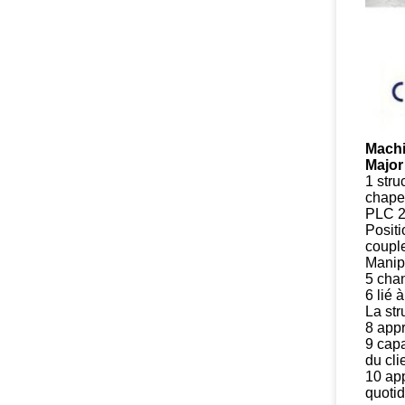
Machi
Major
1 stru
chape
PLC 2 
Positi
coupl
Manipu
5 chan
6 lié 
La str
8 app
9 capa
du cli
10 app
quotid