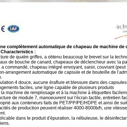
ne complètement automatique de chapeau de machine de 
 Characteristics :
cture de quatre griffes, a obtenu beaucoup le brevet sur la tec
aux de bouche de canard, chapeaux de déclencheur avec la pai
a commandé, chapeau intégré envoyant, saisir, couvrant (peut a
on-arrangement automatique de capsule et de bouteille de l'admi
e.
lation 4 douce, aucune éraflure et blessure dans des capsules
gements faciles, une ligne capable de plusieurs produits
à la machine de remplissage et à la machine à étiquettes facilem
ucture de module 7, manoeuvrent sur l'écran tactile, entretien fac
roprié aux conteneurs faits de PET/PP/PE/HDPE et ainsi de sui
cités de production peuvent réaliser 4000-8000b/h, une vitess
ent.
licable dans le produit d'épuration, la nébuleuse, le désinfect
iens.