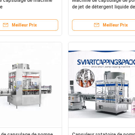
e capsulage de machine
Machine de capsulage de p
e
de jet de détergent liquide de
têtes
Meilleur Prix
Meilleur Prix
 de capsulage de pompe
Capsuleur rotatoire de pom