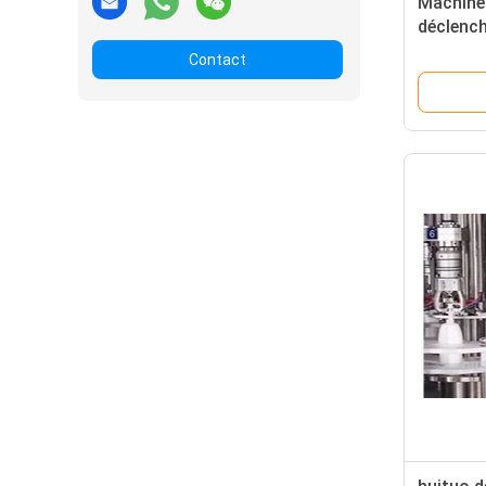
Machine
déclench
Contact