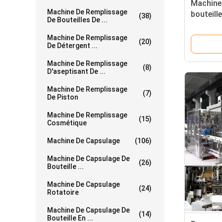
Machine
Machine De Remplissage
bouteill
(38)
De Bouteilles De ...
structur
Machine De Remplissage
(20)
De Détergent ...
Machine De Remplissage
(8)
D'aseptisant De ...
Machine De Remplissage
(7)
De Piston
Machine De Remplissage
(15)
Cosmétique
Machine De Capsulage
(106)
Machine De Capsulage De
(26)
Bouteille ...
Machine De Capsulage
(24)
Rotatoire
Machine De Capsulage De
(14)
Bouteille En ...