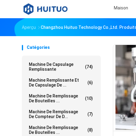
Maison
Aperçu
Changzhou Huituo Technology Co.,ltd. Produits
Catégories
Machine De Capsulage
(74)
Remplissante
Machine Remplissante Et
(6)
De Capsulage De ...
Machine De Remplissage
(10)
De Bouteilles ...
Machine De Remplissage
(7)
De Compteur De D...
Machine De Remplissage
(8)
De Bouteilles ...