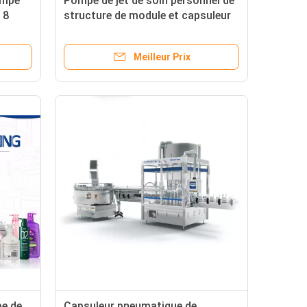
ompe
Pompe de jet de soin personnel de
 8
structure de module et capsuleur
de déclencheur
Meilleur Prix
pe de
Capsuleur pneumatique de