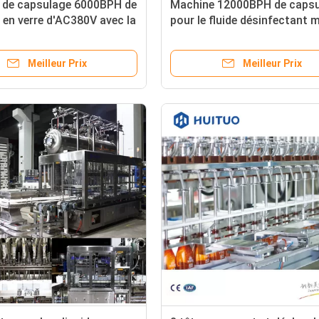
 de capsulage 6000BPH de
Machine 12000BPH de caps
e en verre d'AC380V avec la
pour le fluide désinfectant 
e de quatre griffes
Meilleur Prix
Meilleur Prix