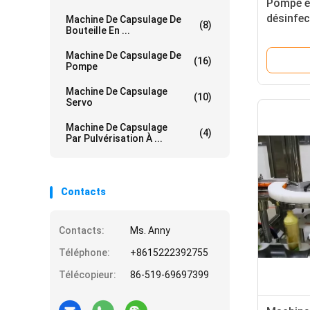
Pompe et
désinfe
Machine De Capsulage De
(8)
Bouteille En ...
déclench
Machine De Capsulage De
(16)
Pompe
Machine De Capsulage
(10)
Servo
Machine De Capsulage
(4)
Par Pulvérisation À ...
Contacts
Contacts:
Ms. Anny
Téléphone:
+8615222392755
Télécopieur:
86-519-69697399