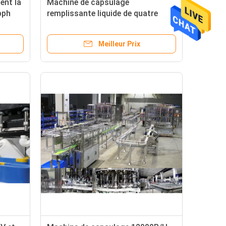
ent la
Machine de capsulage
bph
remplissante liquide de quatre
griffes pour le décapant de
toilette
Meilleur Prix