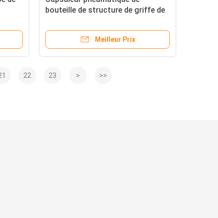
bouteille de structure de griffe de
huit têtes
Meilleur Prix
21
22
23
>
>>