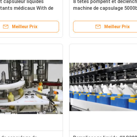
 capsuleur liquides
8 têtes pompent et déclench
ctants médicaux With de
machine de capsulage 5000
eur 12 têtes
pour le miel
Meilleur Prix
Meilleur Prix