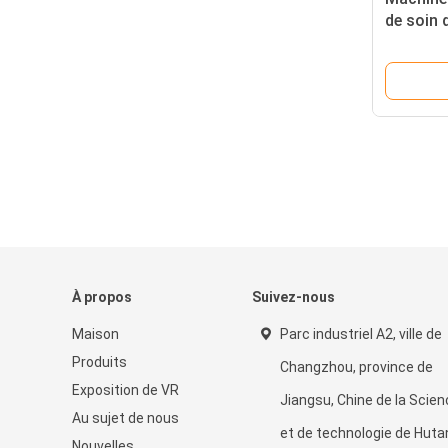
de soin 
quatre g
À propos
Suivez-nous
Maison
Parc industriel A2, ville de
Produits
Changzhou, province de
Exposition de VR
Jiangsu, Chine de la Scie
Au sujet de nous
et de technologie de Huta
Nouvelles