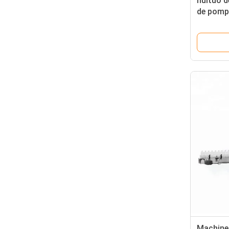
huituo d
de pomp
Machine