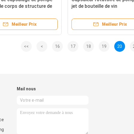
de corps de structure de
jet de bouteille de vin
riffes
Meilleur Prix
Meilleur Prix
<<
<
16
17
18
19
20
Mail nous
nce
ng