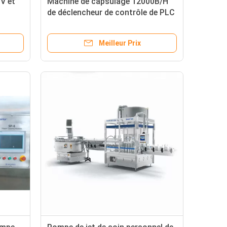
V et
Machine de capsulage 12000B/H
de déclencheur de contrôle de PLC
pour le miel
Meilleur Prix