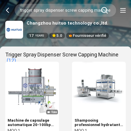
Changzhou huituo technology co.,ltd.
17
5.0
Fournisseur vérifié
YEARS
Trigger Spray Dispenser Screw Capping Machine
(12)
Machine de capsulage
Shampooing
automatique 20-100bpm
professionnel hydratant
de vis de bouteille pour le
la machine de capsulage
MOQ:
1
MOQ:
1