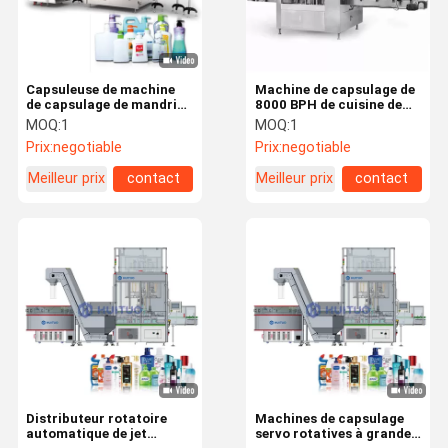
Capsuleuse de machine
Machine de capsulage de
de capsulage de mandrin
8000 BPH de cuisine de
servo rotatif de bouteille
déclencheur maximum de
MOQ:
1
MOQ:
1
de liquide chimique
soin
Prix:
negotiable
Prix:
negotiable
Huituo
Meilleur prix
contact
Meilleur prix
contact
Maison
Produits
Vidéos
Au Sujet De
Nous
Distributeur rotatoire
Machines de capsulage
automatique de jet
servo rotatives à grande