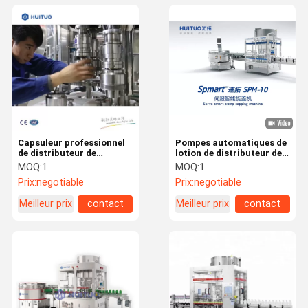
Capsuleur professionnel
Pompes automatiques de
de distributeur de
lotion de distributeur de
shampooing fabriqué en
Capping Machine For de
MOQ:
1
MOQ:
1
Chine
capsuleur de bec de
Prix:
negotiable
Prix:
negotiable
déclencheur de jet de
bouteille
Meilleur prix
contact
Meilleur prix
contact