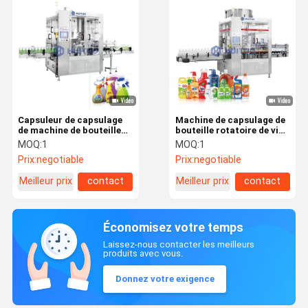
Capsuleur de capsulage
Machine de capsulage de
de machine de bouteille
bouteille rotatoire de vis
de jet de déclencheur
pour la pompe de
MOQ:
1
MOQ:
1
automatique de
distributeur de jet
Prix:
negotiable
Prix:
negotiable
distributeur
Meilleur prix
contact
Meilleur prix
contact
Économisez votre temps
Laissez-nous contacter les meilleurs
produits avec vous.
Donnez votre exigence